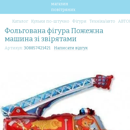
Каталог
Кульки по-штучно
Фігури
Техніка/авто
АВТО
Фольгована фігура Пожежна
машина зі звірятами
Артикул:
308857421421
Написати відгук