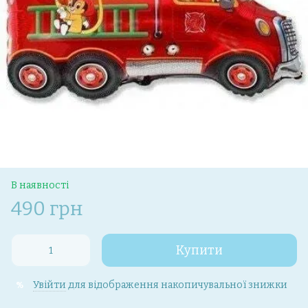
В наявності
490 грн
Купити
Увійти
для відображення накопичувальної знижки
%