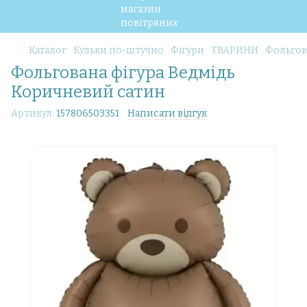
Каталог
Кульки по-штучно
Фігури
ТВАРИНИ
Фольгов
Фольгована фігура Ведмідь
Коричневий сатин
Артикул:
157806503351
Написати відгук