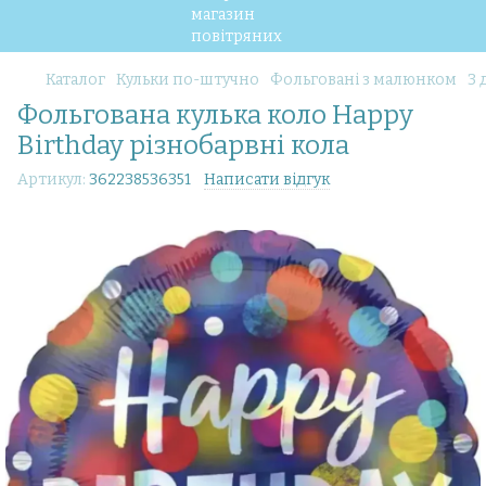
Каталог
Кульки по-штучно
Фольговані з малюнком
З 
Фольгована кулька коло Happy
Birthday різнобарвні кола
Артикул:
362238536351
Написати відгук