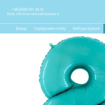
Перейти до основного контенту
+38 (068) 417-41-15
Київ, Оболонська набережна 11
Декор
Сервіровка столу
Набори кульок