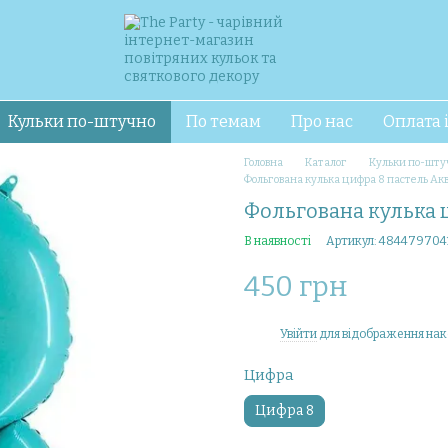
Кульки по-штучно
По темам
Про нас
Оплата 
Головна
Каталог
Кульки по-шту
Фольгована кулька цифра 8 пастель А
Фольгована кулька 
В наявності
Артикул: 484479704
450 грн
Увійти
для відображення нак
%
Цифра
Цифра 8