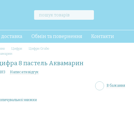
і доставка
Обмін та повернення
Контакти
чно
Цифри
Цифри Grabo
квамарин
цифра 8 пастель Аквамарин
183
Написати відгук
В бажання
опичувальної знижки