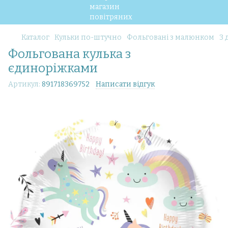
Каталог
Кульки по-штучно
Фольговані з малюнком
З 
Фольгована кулька з
єдиноріжками
Артикул:
891718369752
Написати відгук