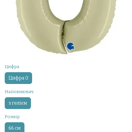
Цифра
Цифра 0
Наповнювач
з гелієм
Розмір
66 см