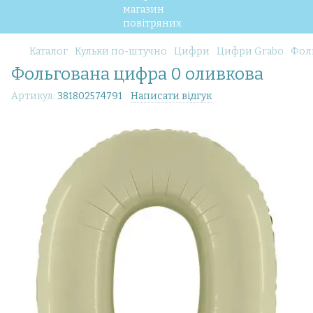
Каталог
Кульки по-штучно
Цифри
Цифри Grabo
Фол
Фольгована цифра 0 оливкова
Артикул:
381802574791
Написати відгук