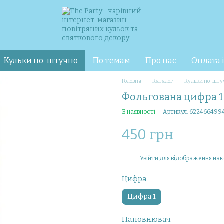
Кульки по-штучно
По темам
Про нас
Оплата 
Головна
Каталог
Кульки по-шту
Фольгована цифра 1
В наявності
Артикул: 622466499
450 грн
Увійти
для відображення нак
%
Цифра
Цифра 1
Наповнювач