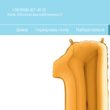
Перейти до основного контенту
+38 (068) 417-41-15
Київ, Оболонська набережна 11
Декор
Сервіровка столу
Набори кульок