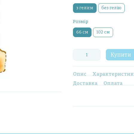
з гелієм
без гелію
Розмір
66 см
102 см
Купити
Опис
Характеристи
Доставка
Оплата