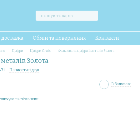
і доставка
Обмін та повернення
Контакти
чно
Цифри
Цифри Grabo
Фольгована цифра 1 металік Золота
 металік Золота
471
Написати відгук
В бажання
опичувальної знижки