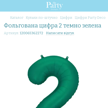
Каталог
Кульки по-штучно
Цифри
Цифри Party Deco
Фольгована цифра 2 темно зелена
Артикул:
120065362272
Написати відгук