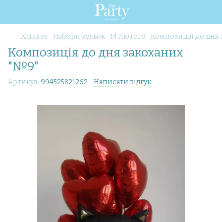
Каталог
Набори кульок
14 Лютого
Композиція до дня 
Композиція до дня закоханих
"№9"
Артикул:
994525821262
Написати відгук