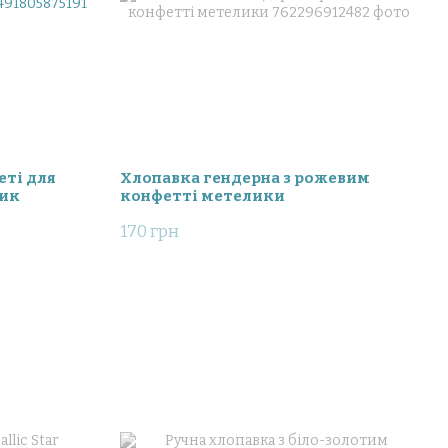
еті для
Хлопавка гендерна з рожевим
чик
конфетті метелики
170 грн