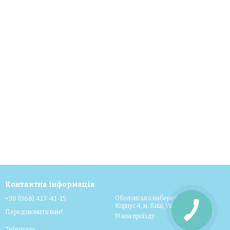
Контактна інформація
+38 (068) 417-41-15
Оболонська набережна 11,
Корпус 4, м. Київ, Україна, 04211
Передзвонити вам?
Мапа проїзду
Telegram