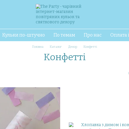
Кульки по-штучно
По темам
Про нас
Оплата 
Головна
Каталог
Декор
Конфетті
Конфетті