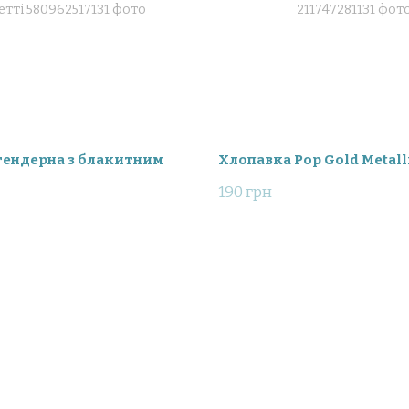
гендерна з блакитним
Хлопавка Pop Gold Metalli
190 грн