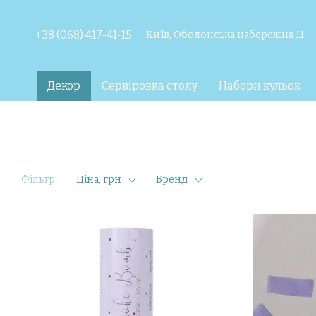
Перейти до основного контенту
+38 (068) 417-41-15
Київ, Оболонська набережна 11
Декор
Сервіровка столу
Набори кульок
Фільтр
Ціна, грн
Бренд