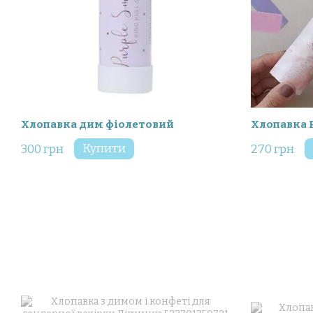
Хлопавка дим фіолетовий
Хлопавка P
Купити
300 грн
270 грн