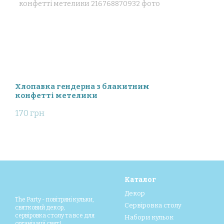
Хлопавка гендерна з блакитним
конфетті метелики
170 грн
Каталог
Декор
The Party - повітряні кульки,
Сервіровка столу
святковий декор,
сервіровка столу та все для
Набори кульок
організації свят!