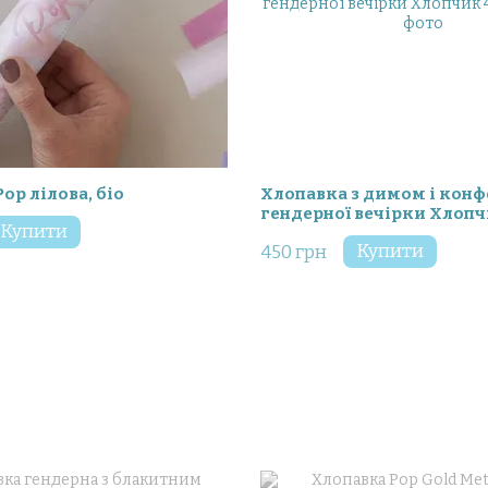
op лілова, біо
Хлопавка з димом і конф
гендерної вечірки Хлоп
Купити
Купити
450 грн