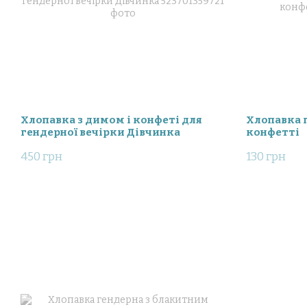
Хлопавка з димом і конфеті для
Хлопавка 
гендерної вечірки Дівчинка
конфетті
450 грн
130 грн