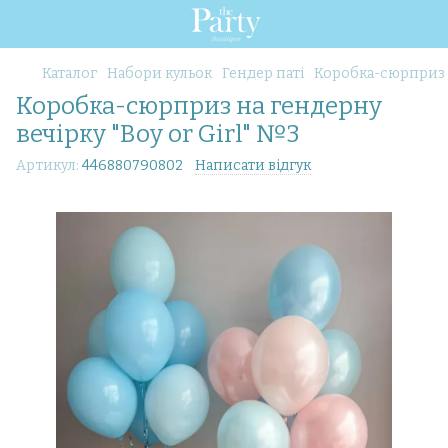
Каталог
Набори кульок
Гендер паті
Коробка-сюрприз н
Коробка-сюрприз на гендерну
вечірку "Boy or Girl" №3
Артикул:
446880790802
Написати відгук