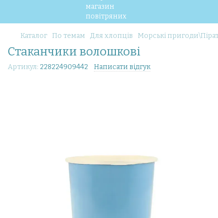
Каталог
По темам
Для хлопців
Морські пригоди\Піра
Стаканчики волошкові
Артикул:
228224909442
Написати відгук