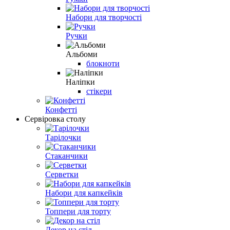
Набори для творчості
Ручки
Альбоми
блокноти
Наліпки
стікери
Конфетті
Сервіровка столу
Тарілочки
Стаканчики
Серветки
Набори для капкейків
Топпери для торту
Декор на стіл