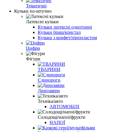
Тематичні
Кульки по-штучно
Латексні кульки
Кульки латексні однотонні
Кульки браш/кристал
Кульки з конфет/пінопластом
Цифри
Фігури
ТВАРИНИ
Єдинороги
Динозаври
Техніка/авто
АВТОМОБІЛІ
Солодощі/напої/фрукти
НАПОЇ