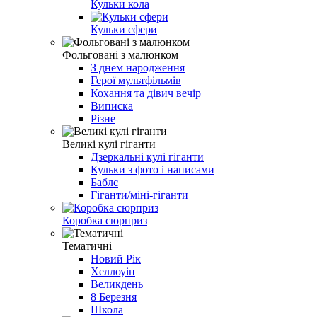
Кульки кола
Кульки сфери
Фольговані з малюнком
З днем народження
Герої мультфільмів
Кохання та дівич вечір
Виписка
Різне
Великі кулі гіганти
Дзеркальні кулі гіганти
Кульки з фото і написами
Баблс
Гіганти/міні-гіганти
Коробка сюрприз
Тематичні
Новий Рік
Хеллоуін
Великдень
8 Березня
Школа