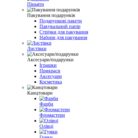
Піньяти
Пакування подарунків
Подарункові пакети
Пакувальний папір
Стрічки для пакування
Набори для пакування
Листівки
Аксесуари/подарунки
Іграшки
Прикраси
Аксесуари
Косметика
Канцтовари
Фарби
Фломастери
Олівці
Гумки