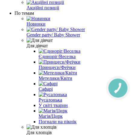
Акційні позиціі
По темам
Новинки
Gender party/ Baby Shower
Для дівчат
Єдиноріг/Веселка
Принцеси/Феїчки
Метелики/Квіти
Сафарі
Русалонька
У світі тварин
Магія/Цирк
Погнали на пікнік
Для хлопців