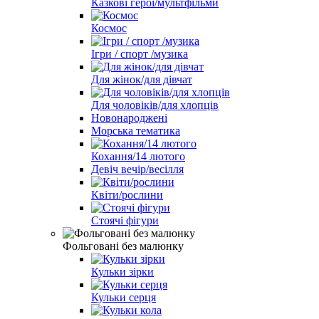
Казкові герої/мультфільми
Космос
Ігри / спорт /музика
Для жінок/для дівчат
Для чоловіків/для хлопців
Новонароджені
Морська тематика
Кохання/14 лютого
Девіч вечір/весілля
Квіти/рослини
Стоячі фігури
Фольговані без малюнку
Кульки зірки
Кульки серця