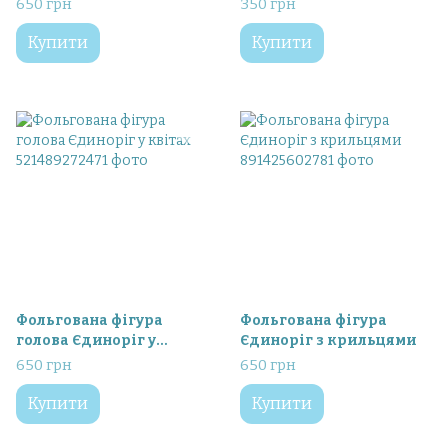
650 грн
350 грн
Купити
Купити
Фольгована фігура
Фольгована фігура
голова Єдиноріг у
Єдиноріг з крильцями
квітах
650 грн
650 грн
Купити
Купити