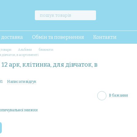
і доставка
Обмін та повернення
Контакти
товари
Альбоми
блокноти
я дівчаток, в асортименті
2 арк, клітинка, для дівчаток, в
81
Написати відгук
В бажання
опичувальної знижки