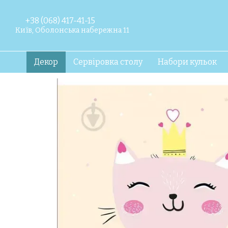
Перейти до основного контенту
+38 (068) 417-41-15
Київ, Оболонська набережна 11
Декор
Сервіровка столу
Набори кульок