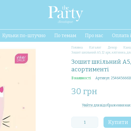
Кульки по-штучно
По темам
Про нас
Оплата 
Головна
Каталог
Декор
Канц
Зошит шкільний А5, 12 арк, клітинка, дл
Зошит шкільний А5, 1
асортименті
В наявності
Артикул: 2546456661
30 грн
Увійти
для відображення нак
%
Купити