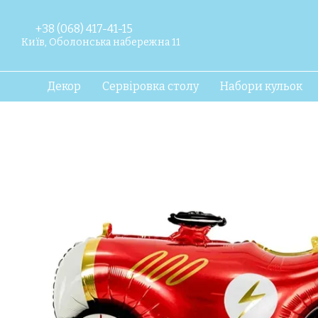
Перейти до основного контенту
+38 (068) 417-41-15
Київ, Оболонська набережна 11
Декор
Сервіровка столу
Набори кульок