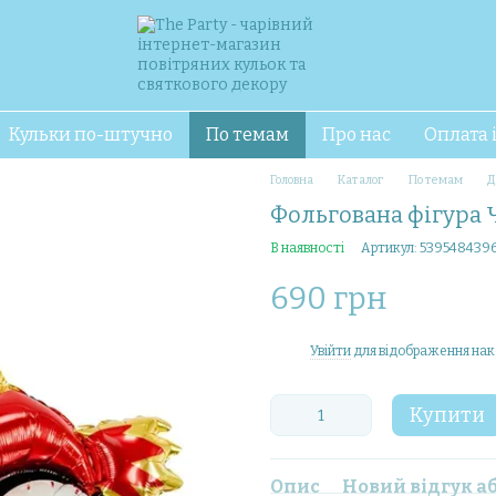
Кульки по-штучно
По темам
Про нас
Оплата 
Головна
Каталог
По темам
Д
Фольгована фігура 
В наявності
Артикул: 539548439
690 грн
Увійти
для відображення нак
%
Купити
Опис
Новий відгук а