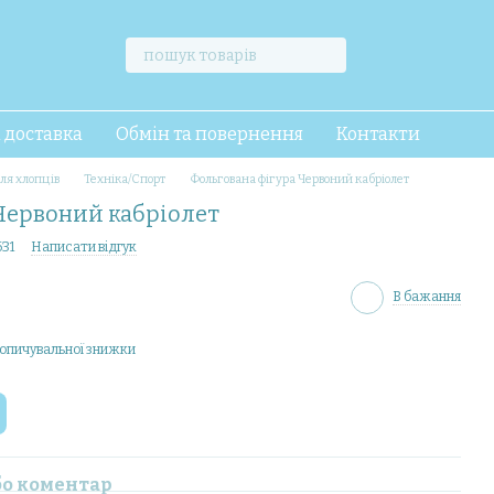
і доставка
Обмін та повернення
Контакти
ля хлопців
Техніка/Спорт
Фольгована фігура Червоний кабріолет
Червоний кабріолет
631
Написати відгук
В бажання
опичувальної знижки
бо коментар