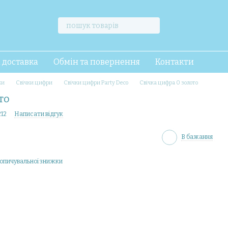
і доставка
Обмін та повернення
Контакти
ки
Свічки цифри
Свічки цифри Party Deco
Свічка цифра 0 золото
то
212
Написати відгук
В бажання
опичувальної знижки