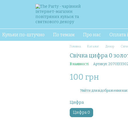
Кульки по-штучно
По темам
Про нас
Оплата 
Головна
Каталог
Декор
Свіч
Свічка цифра 0 золо
В наявності
Артикул: 207013330
100 грн
Увійти
для відображення нак
%
Цифра
Цифра 0