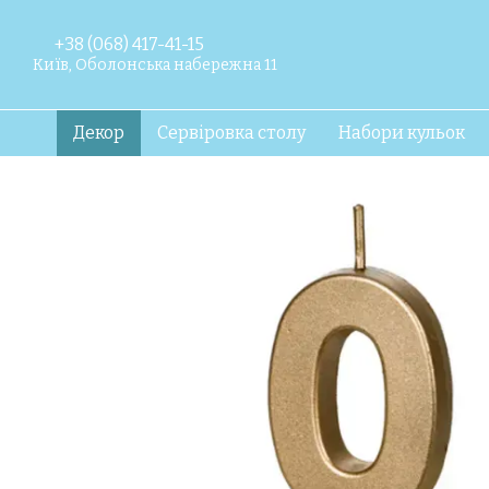
Перейти до основного контенту
+38 (068) 417-41-15
Київ, Оболонська набережна 11
Декор
Сервіровка столу
Набори кульок