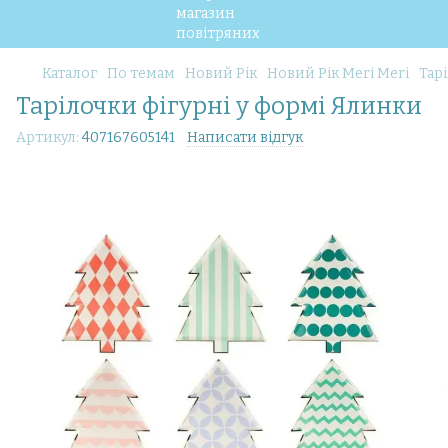
Каталог
По темам
Новий Рік
Новий Рік Meri Meri
Тар
Тарілочки фігурні у формі Ялинки
Артикул:
407167605141
Написати відгук