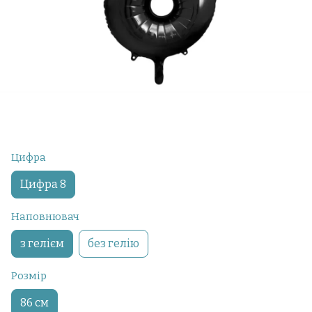
Цифра
Цифра 8
Наповнювач
з гелієм
без гелію
Розмір
86 см