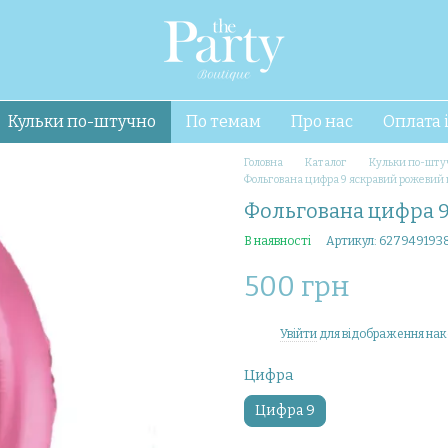
Кульки по-штучно
По темам
Про нас
Оплата 
Головна
Каталог
Кульки по-шту
Фольгована цифра 9 яскравий рожевий
Фольгована цифра 
В наявності
Артикул: 627949193
500 грн
Увійти
для відображення нак
%
Цифра
Цифра 9