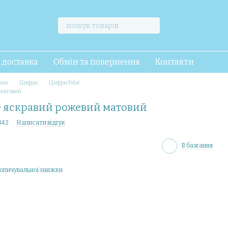
і доставка
Обмін та повернення
Контакти
чно
Цифри
Цифри Folat
 матовий
9 яскравий рожевий матовий
842
Написати відгук
В бажання
опичувальної знижки