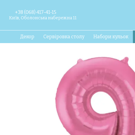
Перейти до основного контенту
+38 (068) 417-41-15
Київ, Оболонська набережна 11
Декор
Сервіровка столу
Набори кульок