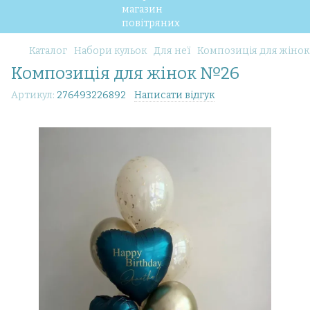
Каталог
Набори кульок
Для неї
Композиція для жіно
Композиція для жінок №26
Артикул:
276493226892
Написати відгук