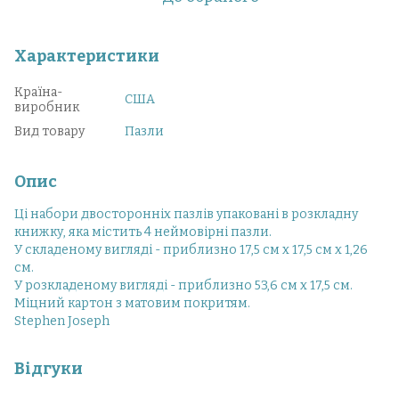
Характеристики
Країна-
США
виробник
Вид товару
Пазли
Опис
Ці набори двосторонніх пазлів упаковані в розкладну
книжку, яка містить 4 неймовірні пазли.
У складеному вигляді - приблизно 17,5 см x 17,5 см x 1,26
см.
У розкладеному вигляді - приблизно 53,6 см x 17,5 см.
Міцний картон з матовим покритям.
Stephen Joseph
Відгуки