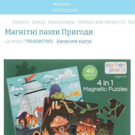
Каталог
Декор
Канцтовари
Набори для творчості
Наб
Магнітні пазли Пригоди
Артикул:
730155857992
Написати відгук