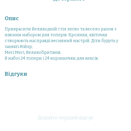
Опис
Прикрасити Великодній стіл легко та весело разом з
ніжним набором для топерів. Кролики, квіточки
створюють насправді весняний настрій. Діти будуть у
захваті.#nbsp;
Meri Meri, Великобританія.
В набоі 24 топери і 24 корзиночки для кексів.
Відгуки
Додайте перший відгук